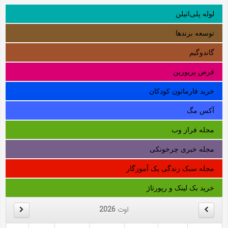
لوله‌ پلی‌اتیلن
توسعه برندها
گاندوگیم
قرص پریورین
خرید فارماتون کودکان
آکس مگ
مجله فراز وب
مجله خبری چرخونکی
مجله سبک زندگی یک آموزگار
خرید بک لینک و رپورتاژ
اوت
2026