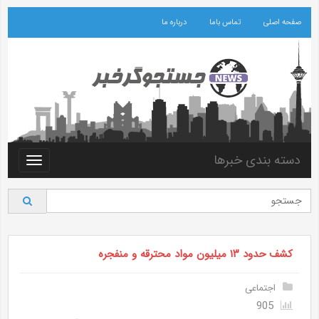
صفحه اصلی
تماس باما
درباره ما
دسته بندی خبرها
Toggle
vigation
کشف حدود ۱۳ میلیون مواد محترقه و منفجره
اجتماعی
905