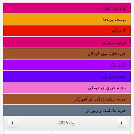
لوله‌ پلی‌اتیلن
توسعه برندها
گاندوگیم
قرص پریورین
خرید فارماتون کودکان
آکس مگ
مجله فراز وب
مجله خبری چرخونکی
مجله سبک زندگی یک آموزگار
خرید بک لینک و رپورتاژ
اوت
2026