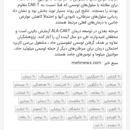
برای
مقابله
با سلول‌های لوسمی که قبلاً نسبت به CAR-T مقاوم
بودند را بسنجند. نتایج این روند بسیار نوید بخش بود و نشان داد
ردیابی سلول‌های سرطانی، نابودی آنها و احتمالاً کاهش عوارض
جانبی با درمان‌های فعلی مرتبط هستند.
مرحله بعدی در توسعه درمان ALA-CART آزمایش بالینی است و
محققان امیدوارند طی دو سال آینده آن را آغاز کنند. پژوهشگران
علاوه بر هدف گرفتن لوسمی لنفوسیتی حاد ، مشغول بررسی کاربرد
احتمالی درمان برای سرطان‌های دیگر از جمله لوسمی
میلوئید
حاد،
مولتیپل
میلوما
و تومورهای جامد هستند.
منبع خبر : mehrnews.com
گزارش
خبرگزاری
اینترستینگ
انجینرینگ
درمان
سرطان
دگرگون
ابزار
قدرتمند
هماهنگی
سیستم
ایمنی
مقابله
سرطان
موفقیت
سرطانی
اجتناب
شناسایی
یافته
مقاومت
برابر
درمان
بیماری
اکنون
محققان
دانشگاه
پزشکی
آنشوتز
ایالت
کلورادو
ابداع
تاثیرگذاری
درمان
بیشتر
یافته
دهنده
ابد