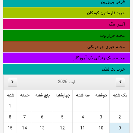
قرص پریورین
خرید فارماتون کودکان
آکس مگ
مجله فراز وب
مجله خبری چرخونکی
مجله سبک زندگی یک آموزگار
خرید بک لینک
اوت
2026
یک شنبه
دوشنبه
سه شنبه
چهارشنبه
پنج شنبه
جمعه
شنبه
1
8
7
6
5
4
3
2
15
14
13
12
11
10
9