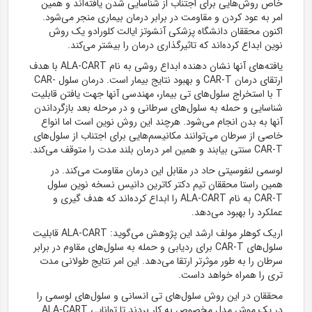
خاص روش‌هایی برای اجتناب از شناسایی شدن یافته‌اند و همین
امر به عود کردن و مقاومت در برابر درمان بیماری منجر می‌شود.
اکنون محققان دانشگاه پزشکی
آنشوتز
ایالت
کلورادو
یک روش
نوین
ابداع کرده‌اند که تاثیرگذاری درمان را بیشتر می‌کند.
یافته‌های آنها نشان دهنده ابداع روشی به نام ALA-CART با هدف
ارتقای درمان CAR-T و بهبود نتایج بیمار است. درمان سلول CAR-
T با استخراج سلول‌های
تی
بیمار، مهندسی آنها جهت یافتن قابلیت
شناسایی و حمله به سلول‌های سرطانی و در مرحله بعد بازگرداندن
آنها به
بدن
انجام می‌شود. هرچند این روش نوین است اما انواع
خاصی از سرطان می‌توانند مکانیسم‌هایی برای اجتناب از سلول‌های
CAR-T سنتی بیابند و همین امر درمان
بلند مدت
را متوقف می‌کند.
لوسمی لنفوسیتی حاد
در مقابل
این درمان مقاومت می‌کند. در
همین راستا محققان
تیم دکتر
کاترین
دانیس
نسخه نوین سلول
CAR-T به نام ALA-CART را ابداع کرده‌اند که هدف
گیری
و
عملکرد را بهبود می‌دهد.
اریک
کوهلر
مولف ارشد این پژوهش می‌گوید: ALA-CART قابلیت
سلول‌های CAR-T برای ردیابی و حمله به سلول‌های مقاوم در برابر
سرطان را به طور موثرتر ارتقا می‌دهد. این
امر
نتایج طولانی مدت
تری را همراه خواهد
داست
.
محققان در این روش سلول‌های
تی
انسانی و سلول‌های لوسمی را
در یک
موش
مدل
مخصوص به کار بردند تا توانایی ALA-CART