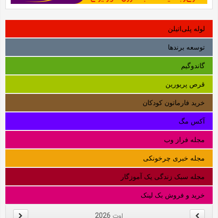
لوله‌ پلی‌اتیلن
توسعه برندها
گاندوگیم
قرص پریورین
خرید فارماتون کودکان
آکس مگ
مجله فراز وب
مجله خبری چرخونکی
مجله سبک زندگی یک آموزگار
خرید و فروش بک لینک
اوت
2026