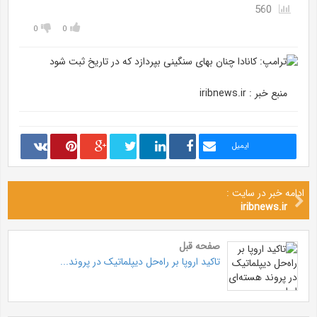
560
0
0
منبع خبر : iribnews.ir
ایمیل
ادامه خبر در سایت :
iribnews.ir
صفحه قبل
تاکید اروپا بر راه‌حل دیپلماتیک در پروند...