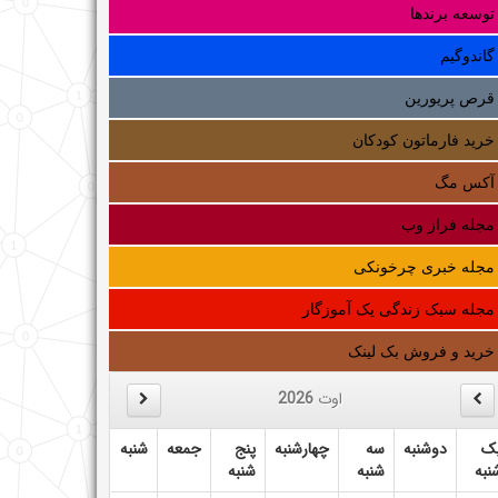
توسعه برندها
گاندوگیم
قرص پریورین
خرید فارماتون کودکان
آکس مگ
مجله فراز وب
مجله خبری چرخونکی
مجله سبک زندگی یک آموزگار
خرید و فروش بک لینک
اوت
2026
ک
دوشنبه
سه
چهارشنبه
پنج
جمعه
شنبه
نبه
شنبه
شنبه