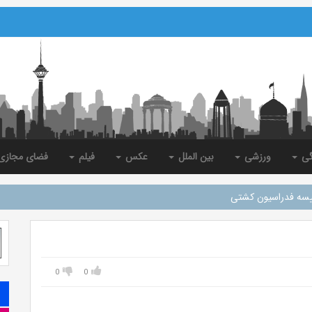
گی
ورزشی
بین الملل
عکس
فیلم
فضای مجاز
یسه فدراسیون کشتی
0
0