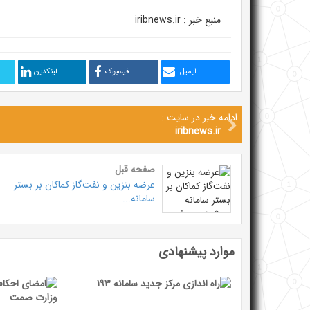
منبع خبر : iribnews.ir
ایمیل
فیسبوک
لینکدین
ادامه خبر در سایت :
iribnews.ir
صفحه قبل
عرضه بنزین و نفت‌گاز کماکان بر بستر
سامانه...
موارد پیشنهادی