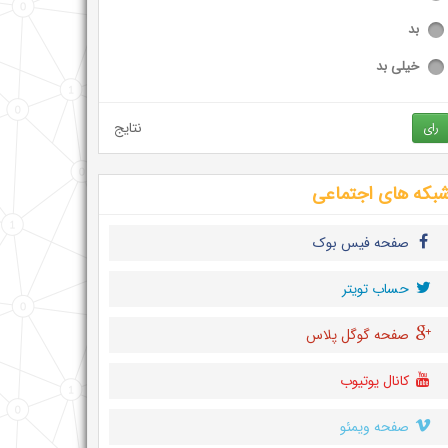
بد
خیلی بد
نتایج
رای
بکه های اجتماعی
صفحه فیس بوک
حساب تويتر
صفحه گوگل پلاس
کانال یوتیوب
صفحه ویمئو