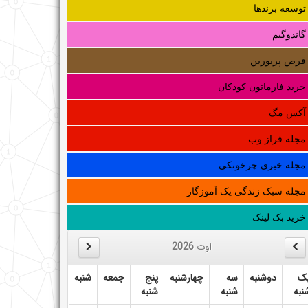
توسعه برندها
گاندوگیم
قرص پریورین
خرید فارماتون کودکان
آکس مگ
مجله فراز وب
مجله خبری چرخونکی
مجله سبک زندگی یک آموزگار
خرید بک لینک
اوت
2026
ک
دوشنبه
سه
چهارشنبه
پنج
جمعه
شنبه
نبه
شنبه
شنبه