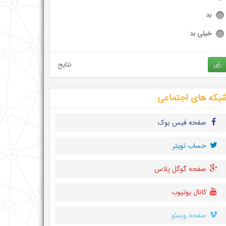
بد
خیلی بد
نتایج
رای
بکه های اجتماعی
صفحه فیس بوک
حساب تويتر
صفحه گوگل پلاس
کانال یوتیوب
صفحه ویمئو